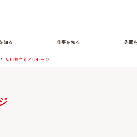
を知る
仕事を知る
先輩
採用担当者メッセージ
会社概要・沿革
本社キャリア採用
募集要項
数字で見るオーネット
ジ