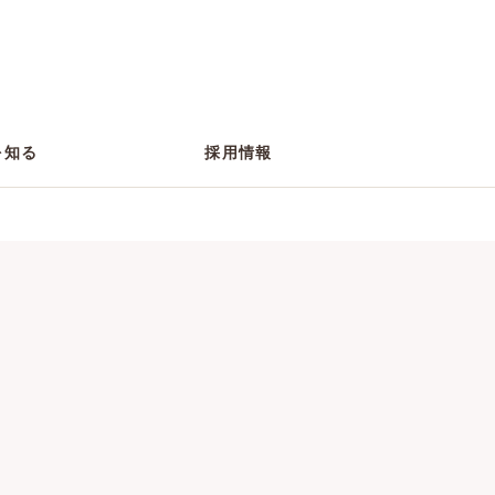
を知る
採用情報
役員・営業本部長メッセージ
プロジェクトストーリー
福利厚生・制度
施策・取り組み